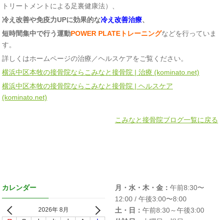
トリートメントによる足裏健康法）、
冷え改善や免疫力
UP
に効果的な
冷え改善治療
、
短時間集中で行う運動
POWER PLATEトレーニング
などを行っていま
す。
詳しくはホームページの治療／ヘルスケアをご覧ください。
横浜中区本牧の接骨院ならこみなと接骨院 | 治療 (kominato.net)
横浜中区本牧の接骨院ならこみなと接骨院 | ヘルスケア
(kominato.net)
こみなと接骨院ブログ一覧に戻る
カレンダー
月・水・木・金：
午前8:30〜
12:00 / 午後3:00〜8:00
2026年 8月
土・日：
午前8:30～午後3:00