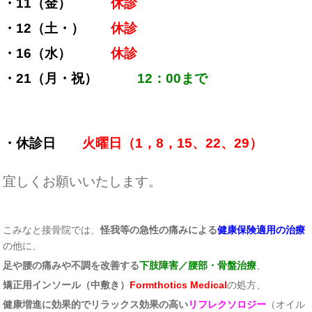
・11
（金）
休診
・12（土・）
休診
・16（水）
休診
・21（月・祝）
12：00まで
・休診日
火曜日（1，8，15、22、29）
宜しくお願いいたします。
こみなと接骨院では、
怪我等の急性の痛みによる
健康保険適用の治療
の他に、
足や腰
の痛みや不調を改善する
下肢障害／腰部・骨盤治療
、
矯正用インソール（中敷き）
Formthotics Medical
の処方、
健康増進に効果的でリラックス効果の高い
リフレクソロジー
（オイル