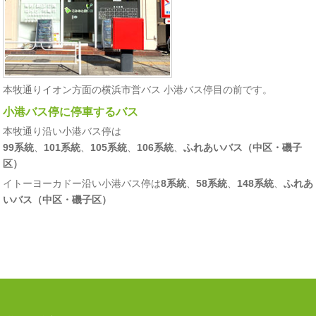
本牧通りイオン方面の横浜市営バス 小港バス停目の前です。
小港バス停に停車するバス
本牧通り沿い小港バス停は
99系統
、
101系統
、
105系統
、
106系統
、
ふれあいバス（中区・磯子
区）
イトーヨーカドー沿い小港バス停は
8系統
、
58系統
、
148系統
、
ふれあ
いバス（中区・磯子区）