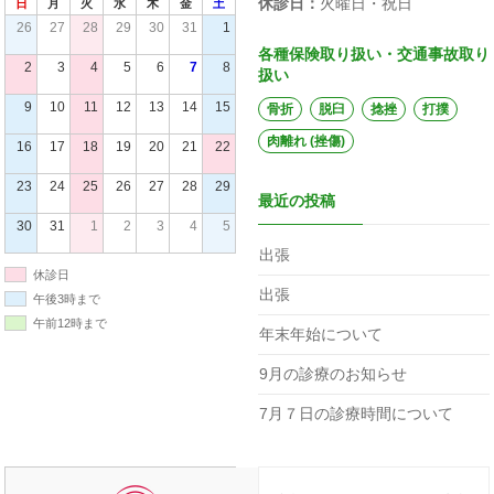
休診日：
火曜日・祝日
日
月
火
水
木
金
土
26
27
28
29
30
31
1
各種保険取り扱い・交通事故取り
2
3
4
5
6
7
8
扱い
9
10
11
12
13
14
15
骨折
脱臼
捻挫
打撲
肉離れ (挫傷)
16
17
18
19
20
21
22
23
24
25
26
27
28
29
最近の投稿
30
31
1
2
3
4
5
出張
休診日
出張
午後3時まで
午前12時まで
年末年始について
9月の診療のお知らせ
7月７日の診療時間について