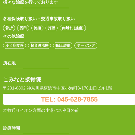
様々な治療を行っております
各種保険取り扱い・交通事故取り扱い
骨折
脱臼
捻挫
打撲
肉離れ (挫傷)
その他治療
冷え症改善
超音波治療
吸圧治療
テーピング
所在地
こみなと接骨院
〒231-0802 神奈川県横浜市中区小港町3-176山口ビル1階
TEL: 045-628-7855
本牧通りイオン方面の小港バス停目の前
診療時間