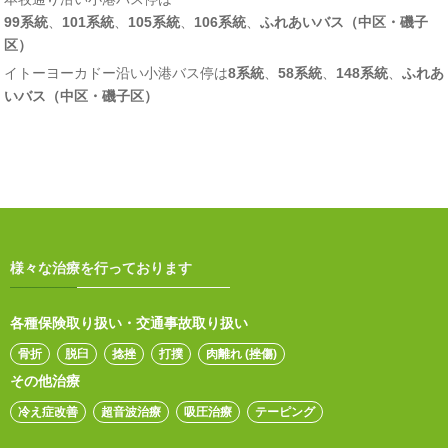
99系統
、
101系統
、
105系統
、
106系統
、
ふれあいバス（中区・磯子
区）
イトーヨーカドー沿い小港バス停は
8系統
、
58系統
、
148系統
、
ふれあ
いバス（中区・磯子区）
様々な治療を行っております
各種保険取り扱い・交通事故取り扱い
骨折
脱臼
捻挫
打撲
肉離れ (挫傷)
その他治療
冷え症改善
超音波治療
吸圧治療
テーピング