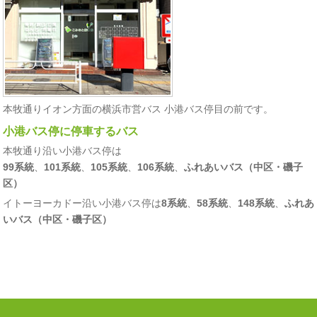
本牧通りイオン方面の横浜市営バス 小港バス停目の前です。
小港バス停に停車するバス
本牧通り沿い小港バス停は
99系統
、
101系統
、
105系統
、
106系統
、
ふれあいバス（中区・磯子
区）
イトーヨーカドー沿い小港バス停は
8系統
、
58系統
、
148系統
、
ふれあ
いバス（中区・磯子区）