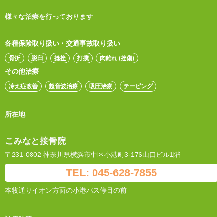
様々な治療を行っております
各種保険取り扱い・交通事故取り扱い
骨折
脱臼
捻挫
打撲
肉離れ (挫傷)
その他治療
冷え症改善
超音波治療
吸圧治療
テーピング
所在地
こみなと接骨院
〒231-0802 神奈川県横浜市中区小港町3-176山口ビル1階
TEL: 045-628-7855
本牧通りイオン方面の小港バス停目の前