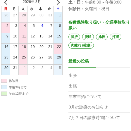
2026年 8月
土・日：
午前8:30～午後3:00
休診日：
火曜日・祝日
日
月
火
水
木
金
土
26
27
28
29
30
31
1
各種保険取り扱い・交通事故取り
2
3
4
5
6
7
8
扱い
9
10
11
12
13
14
15
骨折
脱臼
捻挫
打撲
肉離れ (挫傷)
16
17
18
19
20
21
22
23
24
25
26
27
28
29
最近の投稿
30
31
1
2
3
4
5
出張
休診日
出張
午後3時まで
午前12時まで
年末年始について
9月の診療のお知らせ
7月７日の診療時間について