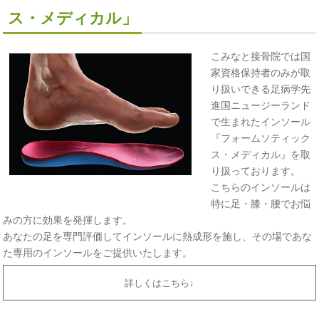
ス・メディカル」
こみなと接骨院では国
家資格保持者のみが取
り扱いできる足病学先
進国ニュージーランド
で生まれたインソール
『フォームソティック
ス・メディカル』を取
り扱っております。
こちらのインソールは
特に足・膝・腰でお悩
みの方に効果を発揮します。
あなたの足を専門評価してインソールに熱成形を施し、その場であな
た専用のインソールをご提供いたします。
詳しくはこちら↓