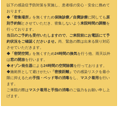
以下の感染症予防対策を実施し、患者様の安心・安全に務めて
おります。
◆
「密集場所」
を無くすため
保険診療／自費診療
に関しても
原
則予約制
とさせていただき、密集しないよう
来院時間の調整
を
行っております。
当日のご予約も受付いたしますので、ご来院前にお電話にて予
約状況をご確認くださいませ。
尚、緊急の際は出来る限り対応
させていただきます。
◆
「密閉空間」
を無くすため
24時間の換気
を行う他、雨天以外
は
窓の開放
を行います。
◆
オゾン発生器
による
24時間の空間除菌
を行っております。
◆施術所として避けがたい
「密接距離」
での感染リスクを最小
限に抑えるため
手指・ベッド等の消毒
をし、
マスク着用
を行い
ます。
ご来院の際は
マスク着用と手指の消毒
のご協力をお願い申し上
げます。