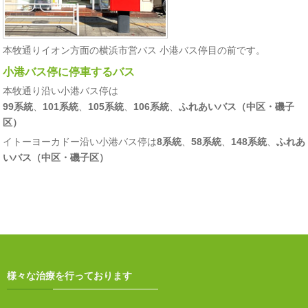
本牧通りイオン方面の横浜市営バス 小港バス停目の前です。
小港バス停に停車するバス
本牧通り沿い小港バス停は
99系統
、
101系統
、
105系統
、
106系統
、
ふれあいバス（中区・磯子
区）
イトーヨーカドー沿い小港バス停は
8系統
、
58系統
、
148系統
、
ふれあ
いバス（中区・磯子区）
様々な治療を行っております