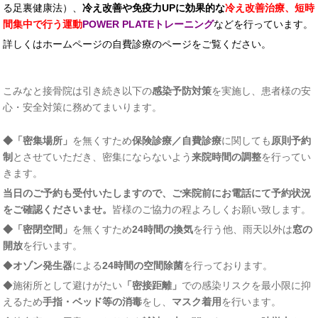
る足裏健康法）、
冷え改善や免疫力
UP
に効果的な
冷え改善治療、短時
間集中で行う運動
POWER PLATE
トレーニング
などを行っています。
詳しくはホームページの自費診療のページをご覧ください。
こみなと接骨院は引き続き以下の
感染予防対策
を実施し、患者様の安
心・安全対策に務めてまいります。
◆「密集場所」
を無くすため
保険診療／自費診療
に関しても
原則予約
制
とさせていただき、密集にならないよう
来院時間の調整
を行ってい
きます。
当日のご予約も受付いたしますので、ご来院前にお電話にて予約状況
をご確認くださいませ。
皆様のご協力の程よろしくお願い致します。
◆「密閉空間」
を無くすため
24時間の換気
を行う他、雨天以外は
窓の
開放
を行います。
◆
オゾン発生器
による
24時間の空間除菌
を行っております。
◆施術所として避けがたい
「密接距離」
での感染リスクを最小限に抑
えるため
手指・ベッド等の消毒
をし、
マスク着用
を行います。