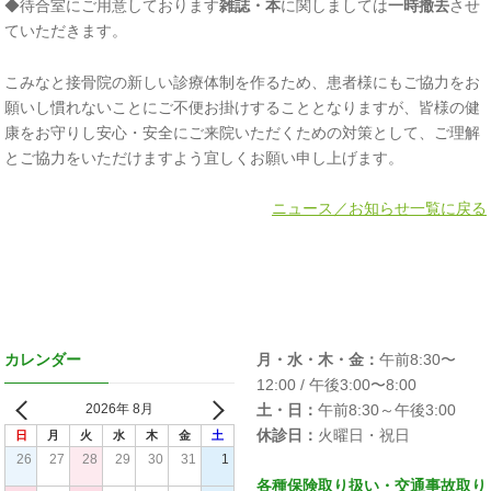
◆待合室にご用意しております
雑誌・本
に関しましては
一時撤去
させ
ていただきます。
こみなと接骨院の新しい診療体制を作るため、患者様にもご協力をお
願いし慣れないことにご不便お掛けすることとなりますが、皆様の健
康をお守りし安心・安全にご来院いただくための対策として、ご理解
とご協力をいただけますよう宜しくお願い申し上げます。
ニュース／お知らせ一覧に戻る
カレンダー
月・水・木・金：
午前8:30〜
12:00 / 午後3:00〜8:00
2026年 8月
土・日：
午前8:30～午後3:00
休診日：
火曜日・祝日
日
月
火
水
木
金
土
26
27
28
29
30
31
1
各種保険取り扱い・交通事故取り