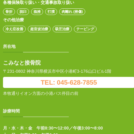
各種保険取り扱い・交通事故取り扱い
骨折
脱臼
捻挫
打撲
肉離れ (挫傷)
その他治療
冷え症改善
超音波治療
吸圧治療
テーピング
所在地
こみなと接骨院
〒231-0802 神奈川県横浜市中区小港町3-176山口ビル1階
TEL: 045-628-7855
本牧通りイオン方面の小港バス停目の前
診療時間
月・水・木・金 午前8:30〜12:00／午後3:00〜8:00