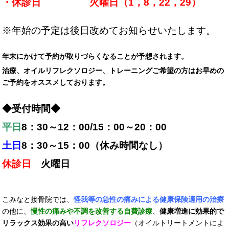
・
休診日
火曜日（1，8
，22，29
）
※年始の予定は後日改めてお知らせいたします。
年末にかけて予約が取りづらくなることが予想されます。
治療、オイルリフレクソロジー、トレーニングご希望の方はお早めの
ご予約をオススメしております。
◆受付時間◆
平日
8
：
30
～
12
：
00/15
：
00
～
20
：
00
土日
8
：
30
～
15
：
00
（休み時間なし）
休診日
火曜日
こみなと接骨院では、
怪我等の急性の痛みによる健康保険適用の治療
の他に、
慢性の痛みや不調を改善する自費診療
、
健康増進に効果的で
リラックス効果の高い
リフレクソロジー
（オイルトリートメントによ