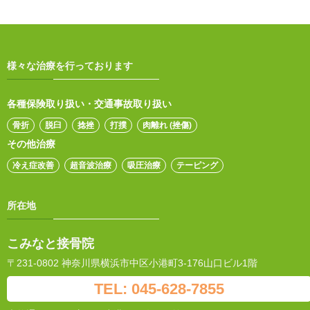
様々な治療を行っております
各種保険取り扱い・交通事故取り扱い
骨折
脱臼
捻挫
打撲
肉離れ (挫傷)
その他治療
冷え症改善
超音波治療
吸圧治療
テーピング
所在地
こみなと接骨院
〒231-0802 神奈川県横浜市中区小港町3-176山口ビル1階
TEL: 045-628-7855