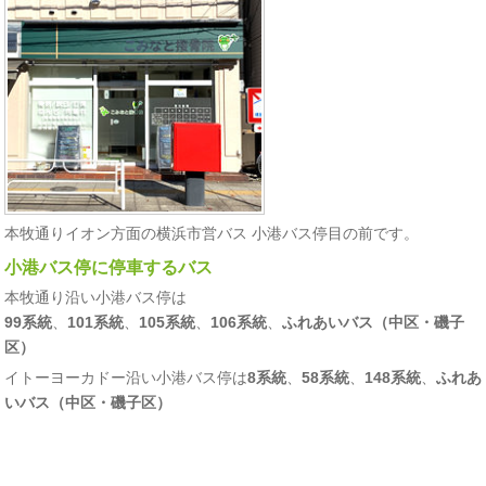
本牧通りイオン方面の横浜市営バス 小港バス停目の前です。
小港バス停に停車するバス
本牧通り沿い小港バス停は
99系統
、
101系統
、
105系統
、
106系統
、
ふれあいバス（中区・磯子
区）
イトーヨーカドー沿い小港バス停は
8系統
、
58系統
、
148系統
、
ふれあ
いバス（中区・磯子区）