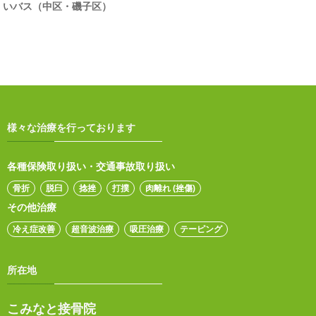
いバス（中区・磯子区）
様々な治療を行っております
各種保険取り扱い・交通事故取り扱い
骨折
脱臼
捻挫
打撲
肉離れ (挫傷)
その他治療
冷え症改善
超音波治療
吸圧治療
テーピング
所在地
こみなと接骨院