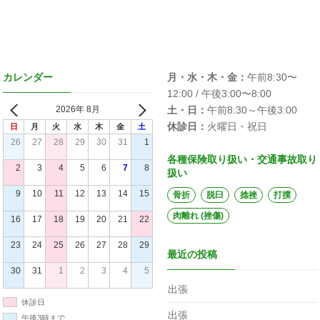
カレンダー
月・水・木・金：
午前8:30〜
12:00 / 午後3:00〜8:00
2026年 8月
土・日：
午前8:30～午後3:00
休診日：
火曜日・祝日
日
月
火
水
木
金
土
26
27
28
29
30
31
1
各種保険取り扱い・交通事故取り
2
3
4
5
6
7
8
扱い
9
10
11
12
13
14
15
骨折
脱臼
捻挫
打撲
肉離れ (挫傷)
16
17
18
19
20
21
22
23
24
25
26
27
28
29
最近の投稿
30
31
1
2
3
4
5
出張
休診日
出張
午後3時まで