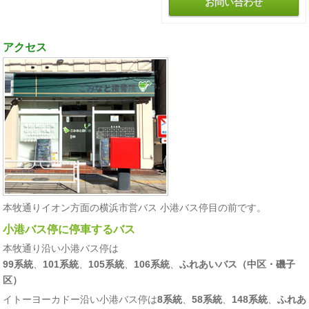
お問い合わせ
アクセス
本牧通りイオン方面の横浜市営バス 小港バス停目の前です。
小港バス停に停車するバス
本牧通り沿い小港バス停は
99系統
、
101系統
、
105系統
、
106系統
、
ふれあいバス（中区・磯子
区）
イトーヨーカドー沿い小港バス停は
8系統
、
58系統
、
148系統
、
ふれあ